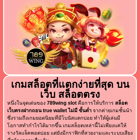
เกมสล็อตที่แตกง่ายที่สุด บน
เว็บ สล็อตตรง
หนึ่งในจุดเด่นของ
789wing slot
คือการให้บริการ
สล็อต
เว็บตรงฝากถอน true wallet ไม่มี ขั้นต่ำ
จากค่ายเกมชั้นนำ
ซึ่งรวมถึงเกมยอดนิยมที่มีโบนัสแตกบ่อย ทำให้ผู้เล่นมี
โอกาสทำกำไรได้มากขึ้น เกมสล็อตเหล่านี้ไม่เพียงแค่ให้
รางวัลแจ็คพอตบ่อย แต่ยังมีกราฟิกที่สวยงามและระบบเสียง