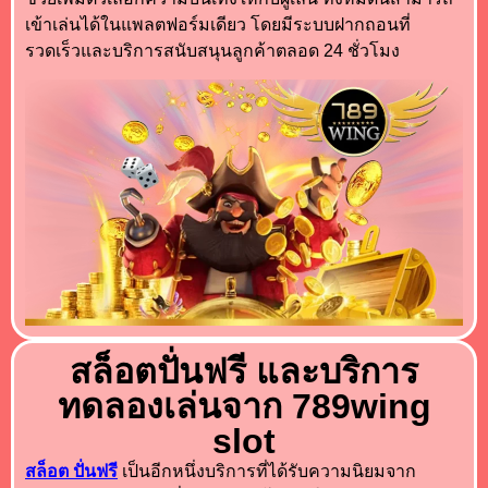
เข้าเล่นได้ในแพลตฟอร์มเดียว โดยมีระบบฝากถอนที่
รวดเร็วและบริการสนับสนุนลูกค้าตลอด 24 ชั่วโมง
สล็อตปั่นฟรี และบริการ
ทดลองเล่นจาก 789wing
slot
สล็อต ปั่นฟรี
เป็นอีกหนึ่งบริการที่ได้รับความนิยมจาก